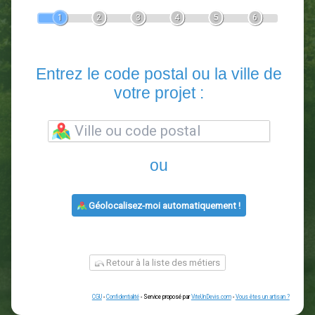
Devis Paysagiste
En 5 minutes, demandez
3 devis comparatifs
paysagistes
dans votre région.
Gratuit, sans pub et sans engagement.
1
2
3
4
5
6
Entrez le code postal ou la vill
votre projet :
ou