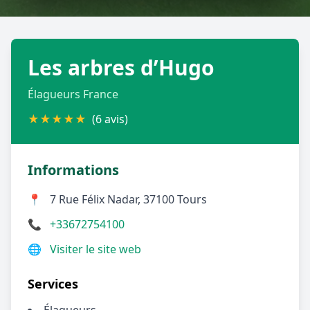
Géolocalisez-moi automatiquement !
Les arbres d’Hugo
Retour à la liste des métiers
Élagueurs France
CGU
-
Confidentialité
- Service proposé par
ViteUnDevis.com
-
Vous êtes
★
★
★
★
★
(6 avis)
Informations
📍
7 Rue Félix Nadar, 37100 Tours
📞
+33672754100
🌐
Visiter le site web
Services
Élagueurs