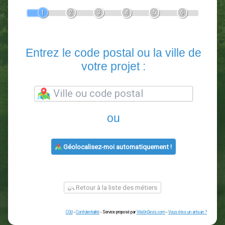
Devis Paysagiste
En 5 minutes, demandez
3 devis comparatifs
paysagistes
dans votre région.
Gratuit, sans pub et sans engagement.
1
2
3
4
5
6
Entrez le code postal ou la vill
votre projet :
ou