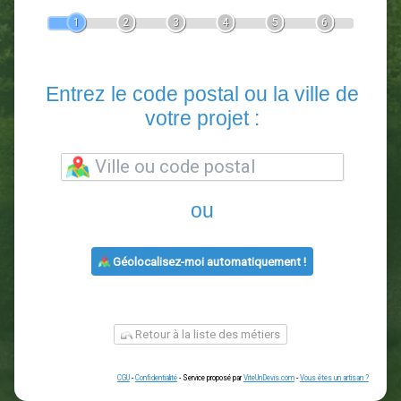
Devis Paysagiste
En 5 minutes, demandez
3 devis comparatifs
paysagistes
dans votre région.
Gratuit, sans pub et sans engagement.
1
2
3
4
5
6
Entrez le code postal ou la vill
votre projet :
ou