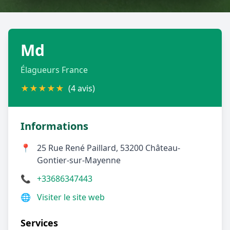
Géolocalisez-moi automatiquement !
Md
Retour à la liste des métiers
Élagueurs France
CGU
-
Confidentialité
- Service proposé par
ViteUnDevis.com
-
Vous êtes
★
★
★
★
★
(4 avis)
Informations
📍
25 Rue René Paillard, 53200 Château-
Gontier-sur-Mayenne
📞
+33686347443
🌐
Visiter le site web
Services