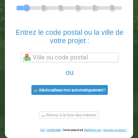
Devis Paysagiste
En 5 minutes, demandez
3 devis comparatifs
paysagistes
dans votre région.
Gratuit, sans pub et sans engagement.
1
2
3
4
5
6
Entrez le code postal ou la vill
votre projet :
ou