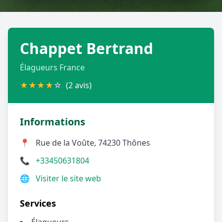
Géolocalisez-moi automatiquement !
Chappet Bertrand
Retour à la liste des métiers
Élagueurs France
CGU
-
Confidentialité
- Service proposé par
ViteUnDevis.com
-
Vous êtes
★
★
★
★
☆
(2 avis)
Informations
📍
Rue de la Voûte, 74230 Thônes
📞
+33450631804
🌐
Visiter le site web
Services
Élagueurs