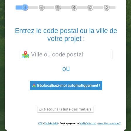
Devis Paysagiste
En 5 minutes, demandez
3 devis comparatifs
paysagistes
dans votre région.
Gratuit, sans pub et sans engagement.
1
2
3
4
5
6
Entrez le code postal ou la vill
votre projet :
ou