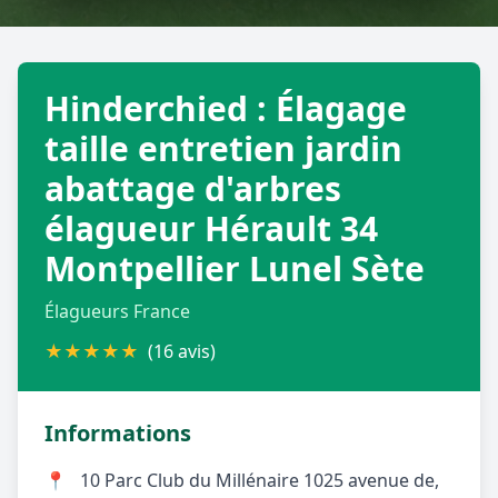
Géolocalisez-moi automatiquement !
Hinderchied : Élagage
Retour à la liste des métiers
taille entretien jardin
abattage d'arbres
CGU
-
Confidentialité
- Service proposé par
ViteUnDevis.com
-
Vous êtes
élagueur Hérault 34
Montpellier Lunel Sète
Élagueurs France
★
★
★
★
★
(16 avis)
Informations
📍
10 Parc Club du Millénaire 1025 avenue de,