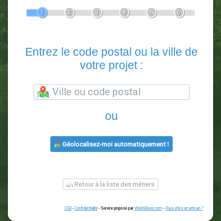
Devis Paysagiste
En 5 minutes, demandez
3 devis comparatifs
paysagistes
dans votre région.
Gratuit, sans pub et sans engagement.
1
2
3
4
5
6
Entrez le code postal ou la vill
votre projet :
ou