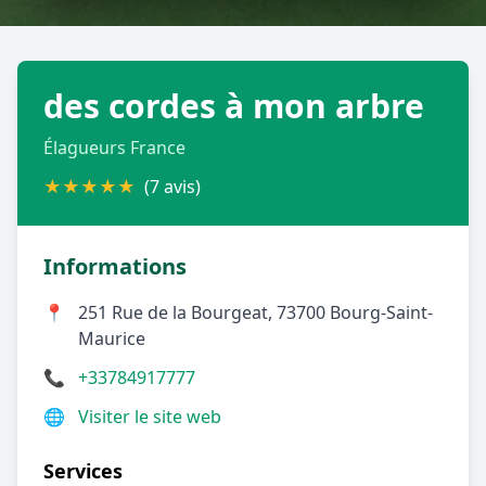
Géolocalisez-moi automatiquement !
des cordes à mon arbre
Retour à la liste des métiers
Élagueurs France
CGU
-
Confidentialité
- Service proposé par
ViteUnDevis.com
-
Vous êtes
★
★
★
★
★
(7 avis)
Informations
📍
251 Rue de la Bourgeat, 73700 Bourg-Saint-
Maurice
📞
+33784917777
🌐
Visiter le site web
Services