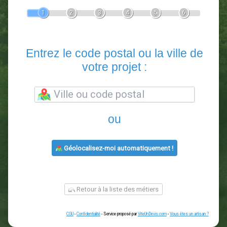
Devis Paysagiste
En 5 minutes, demandez
3 devis comparatifs
paysagistes
dans votre région.
Gratuit, sans pub et sans engagement.
1
2
3
4
5
6
Entrez le code postal ou la vill
votre projet :
ou