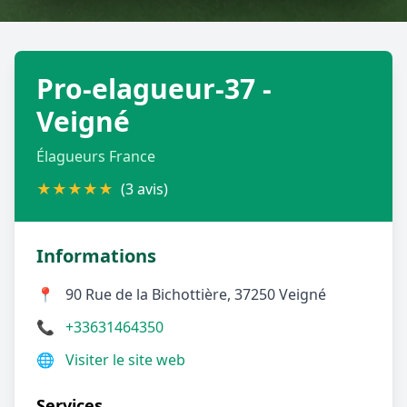
Géolocalisez-moi automatiquement !
Pro-elagueur-37 -
Retour à la liste des métiers
Veigné
CGU
-
Confidentialité
- Service proposé par
ViteUnDevis.com
-
Vous êtes
Élagueurs France
★
★
★
★
★
(3 avis)
Informations
📍
90 Rue de la Bichottière, 37250 Veigné
📞
+33631464350
🌐
Visiter le site web
Services