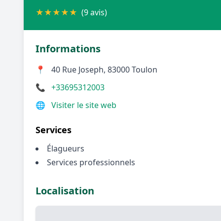
★
★
★
★
★
(9 avis)
Informations
📍
40 Rue Joseph, 83000 Toulon
📞
+33695312003
🌐
Visiter le site web
Services
Élagueurs
Services professionnels
Localisation