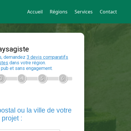
Accueil
Régions
Services
Contact
Devis Paysagiste
En 5 minutes, demandez
3 devis compara
aux
paysagistes
dans votre région.
Gratuit, sans pub et sans engagement.
1
2
3
4
5