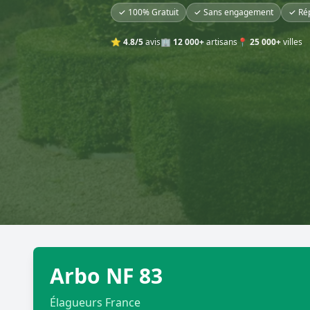
✓ 100% Gratuit
✓ Sans engagement
✓ Ré
⭐
4.8/5
avis
🏢
12 000+
artisans
📍
25 000+
villes
Arbo NF 83
Élagueurs France