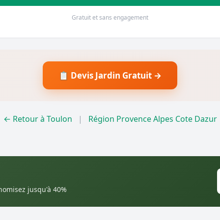
Gratuit et sans engagement
📋 Devis Jardin Gratuit →
← Retour à Toulon
|
Région Provence Alpes Cote Dazur
onomisez jusqu'à 40%