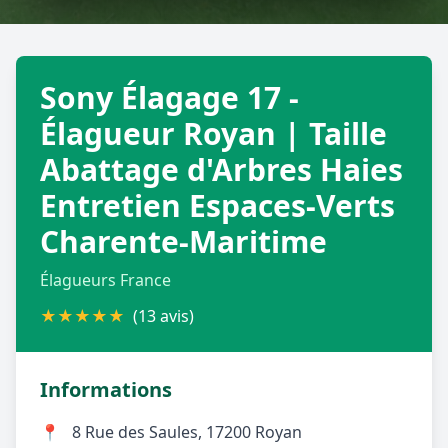
Géolocalisez-moi automatiquement !
Sony Élagage 17 -
Retour à la liste des métiers
Élagueur Royan | Taille
Abattage d'Arbres Haies
CGU
-
Confidentialité
- Service proposé par
ViteUnDevis.com
-
Vous êtes
Entretien Espaces-Verts
Charente-Maritime
Élagueurs France
★
★
★
★
★
(13 avis)
Informations
📍
8 Rue des Saules, 17200 Royan