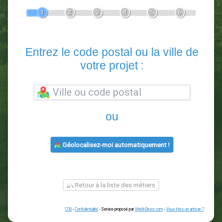
Devis Paysagiste
En 5 minutes, demandez
3 devis comparatifs
paysagistes
dans votre région.
Gratuit, sans pub et sans engagement.
1
2
3
4
5
6
Entrez le code postal ou la vill
votre projet :
ou