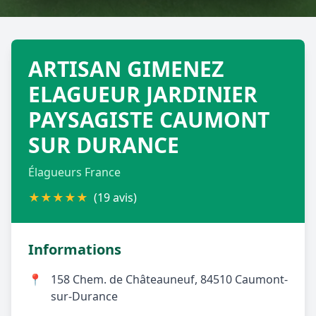
Géolocalisez-moi automatiquement !
ARTISAN GIMENEZ
Retour à la liste des métiers
ELAGUEUR JARDINIER
PAYSAGISTE CAUMONT
CGU
-
Confidentialité
- Service proposé par
ViteUnDevis.com
-
Vous êtes
SUR DURANCE
Élagueurs France
★
★
★
★
★
(19 avis)
Informations
📍
158 Chem. de Châteauneuf, 84510 Caumont-
sur-Durance