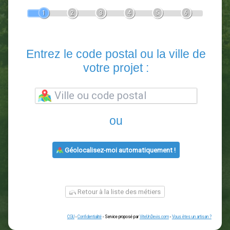
Devis Paysagiste
En 5 minutes, demandez
3 devis comparatifs
paysagistes
dans votre région.
Gratuit, sans pub et sans engagement.
1
2
3
4
5
6
Entrez le code postal ou la vill
votre projet :
ou