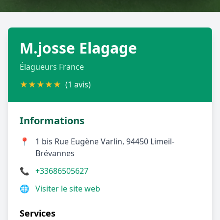
Géolocalisez-moi automatiquement !
M.josse Elagage
Retour à la liste des métiers
Élagueurs France
CGU
-
Confidentialité
- Service proposé par
ViteUnDevis.com
-
Vous êtes
★
★
★
★
★
(1 avis)
Informations
📍
1 bis Rue Eugène Varlin, 94450 Limeil-
Brévannes
📞
+33686505627
🌐
Visiter le site web
Services