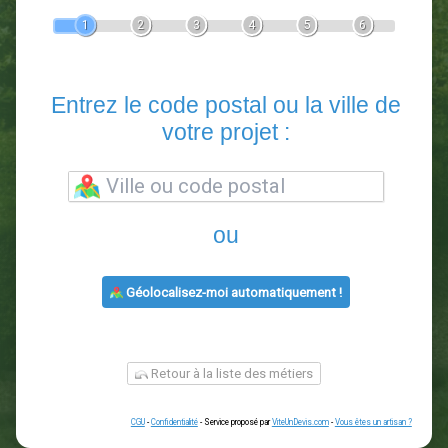
Devis Paysagiste
En 5 minutes, demandez
3 devis comparatifs
paysagistes
dans votre région.
Gratuit, sans pub et sans engagement.
1
2
3
4
5
6
Entrez le code postal ou la vill
votre projet :
ou