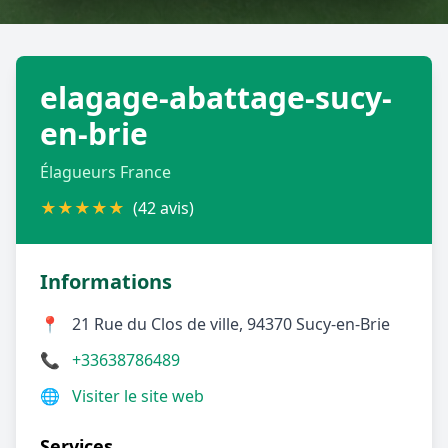
Géolocalisez-moi automatiquement !
elagage-abattage-sucy-
Retour à la liste des métiers
en-brie
CGU
-
Confidentialité
- Service proposé par
ViteUnDevis.com
-
Vous êtes
Élagueurs France
★
★
★
★
★
(42 avis)
Informations
📍
21 Rue du Clos de ville, 94370 Sucy-en-Brie
📞
+33638786489
🌐
Visiter le site web
Services