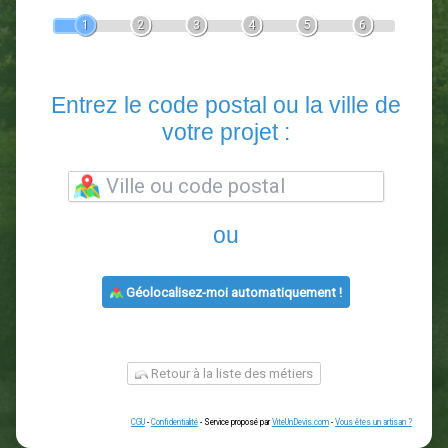
Devis Paysagiste
En 5 minutes, demandez
3 devis comparatifs
paysagistes
dans votre région.
Gratuit, sans pub et sans engagement.
1
2
3
4
5
6
Entrez le code postal ou la vill
votre projet :
ou