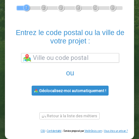
Devis Paysagiste
En 5 minutes, demandez
3 devis comparatifs
paysagistes
dans votre région.
Gratuit, sans pub et sans engagement.
1
2
3
4
5
6
Entrez le code postal ou la vill
votre projet :
ou