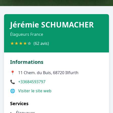
Géolocalisez-moi automatiquement !
Jérémie SCHUMACHER
Retour à la liste des métiers
Élagueurs France
CGU
-
Confidentialité
- Service proposé par
ViteUnDevis.com
-
Vous êtes
★
★
★
★
☆
(62 avis)
Informations
📍
11 Chem. du Buis, 68720 Illfurth
📞
+33684593797
🌐
Visiter le site web
Services
Élagueurs