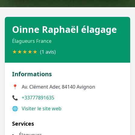
Géolocalisez-moi automatiquement !
Oinne Raphaël élagage
Retour à la liste des métiers
Élagueurs France
CGU
-
Confidentialité
- Service proposé par
ViteUnDevis.com
-
Vous êtes
★
★
★
★
★
(1 avis)
Informations
📍
Av. Clément Ader, 84140 Avignon
📞
+33777891635
🌐
Visiter le site web
Services
Élagueurs