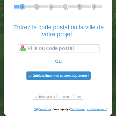
Devis Paysagiste
En 5 minutes, demandez
3 devis comparatifs
paysagistes
dans votre région.
Gratuit, sans pub et sans engagement.
1
2
3
4
5
6
Entrez le code postal ou la vill
votre projet :
ou