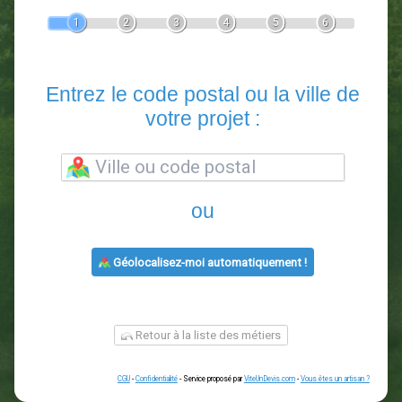
Devis Paysagiste
En 5 minutes, demandez
3 devis comparatifs
paysagistes
dans votre région.
Gratuit, sans pub et sans engagement.
1
2
3
4
5
6
Entrez le code postal ou la vill
votre projet :
ou