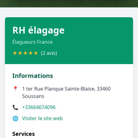
Géolocalisez-moi automatiquement !
RH élagage
Retour à la liste des métiers
Élagueurs France
CGU
-
Confidentialité
- Service proposé par
ViteUnDevis.com
-
Vous êtes
★
★
★
★
★
(2 avis)
Informations
📍
1 ter Rue Planque Sainte-Blaise, 33460
Soussans
📞
+33664674096
🌐
Visiter le site web
Services