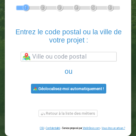
Devis Paysagiste
En 5 minutes, demandez
3 devis comparatifs
paysagistes
dans votre région.
Gratuit, sans pub et sans engagement.
1
2
3
4
5
6
Entrez le code postal ou la vill
votre projet :
ou