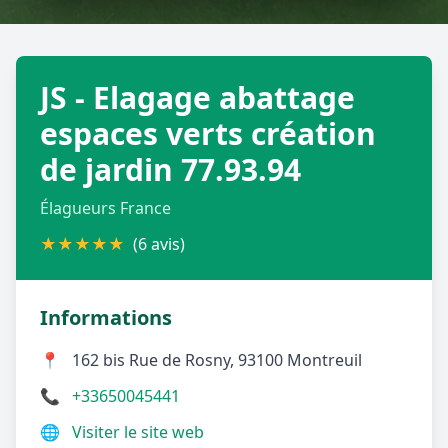
Géolocalisez-moi automatiquement !
JS - Elagage abattage
Retour à la liste des métiers
espaces verts création
de jardin 77.93.94
CGU
-
Confidentialité
- Service proposé par
ViteUnDevis.com
-
Vous êtes
Élagueurs France
★
★
★
★
★
(6 avis)
Informations
📍
162 bis Rue de Rosny, 93100 Montreuil
📞
+33650045441
🌐
Visiter le site web