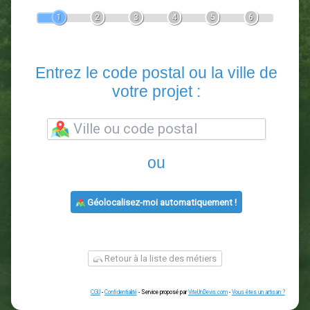
Devis Paysagiste
En 5 minutes, demandez
3 devis comparatifs
paysagistes
dans votre région.
Gratuit, sans pub et sans engagement.
1
2
3
4
5
6
Entrez le code postal ou la vill
votre projet :
ou