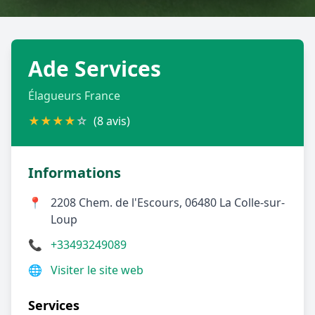
Géolocalisez-moi automatiquement !
Ade Services
Retour à la liste des métiers
Élagueurs France
CGU
-
Confidentialité
- Service proposé par
ViteUnDevis.com
-
Vous êtes
★
★
★
★
☆
(8 avis)
Informations
📍
2208 Chem. de l'Escours, 06480 La Colle-sur-
Loup
📞
+33493249089
🌐
Visiter le site web
Services