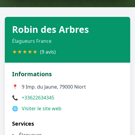
Géolocalisez-moi automatiquement !
Robin des Arbres
Retour à la liste des métiers
Élagueurs France
CGU
-
Confidentialité
- Service proposé par
ViteUnDevis.com
-
Vous êtes
★
★
★
★
★
(9 avis)
Informations
📍
9 Imp. du Jaune, 79000 Niort
📞
+33622634345
🌐
Visiter le site web
Services
Élagueurs