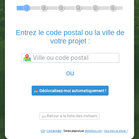
Devis Paysagiste
En 5 minutes, demandez
3 devis comparatifs
paysagistes
dans votre région.
Gratuit, sans pub et sans engagement.
1
2
3
4
5
6
Entrez le code postal ou la vill
votre projet :
ou