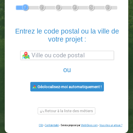
Devis Paysagiste
En 5 minutes, demandez
3 devis comparatifs
paysagistes
dans votre région.
Gratuit, sans pub et sans engagement.
1
2
3
4
5
6
Entrez le code postal ou la vill
votre projet :
ou