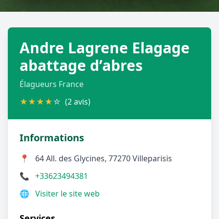
Géolocalisez-moi automatiquement !
Andre Lagrene Elagage
Retour à la liste des métiers
abattage d’abres
CGU
-
Confidentialité
- Service proposé par
ViteUnDevis.com
-
Vous êtes
Élagueurs France
★
★
★
★
☆
(2 avis)
Informations
📍
64 All. des Glycines, 77270 Villeparisis
📞
+33623494381
🌐
Visiter le site web
Services