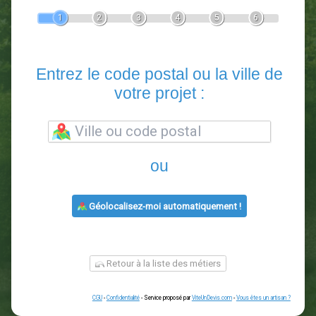
Devis Paysagiste
En 5 minutes, demandez
3 devis comparatifs
paysagistes
dans votre région.
Gratuit, sans pub et sans engagement.
1
2
3
4
5
6
Entrez le code postal ou la vill
votre projet :
ou