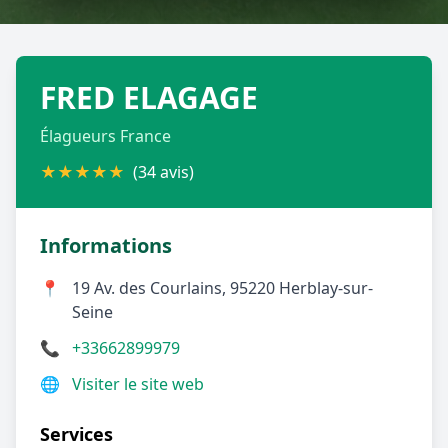
Géolocalisez-moi automatiquement !
FRED ELAGAGE
Retour à la liste des métiers
Élagueurs France
CGU
-
Confidentialité
- Service proposé par
ViteUnDevis.com
-
Vous êtes
★
★
★
★
★
(34 avis)
Informations
📍
19 Av. des Courlains, 95220 Herblay-sur-
Seine
📞
+33662899979
🌐
Visiter le site web
Services