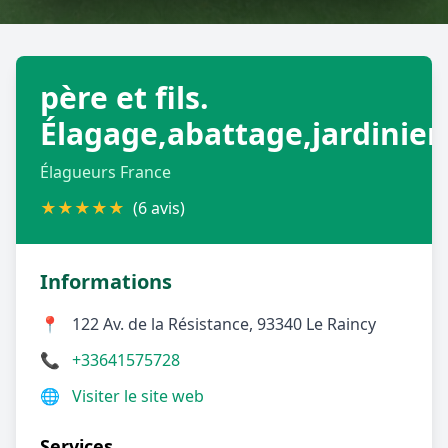
Géolocalisez-moi automatiquement !
père et fils.
Retour à la liste des métiers
Élagage,abattage,jardinier
CGU
-
Confidentialité
- Service proposé par
ViteUnDevis.com
-
Vous êtes
Élagueurs France
★
★
★
★
★
(6 avis)
Informations
📍
122 Av. de la Résistance, 93340 Le Raincy
📞
+33641575728
🌐
Visiter le site web
Services