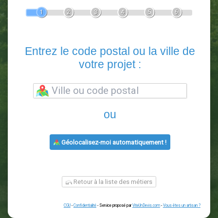
Devis Paysagiste
En 5 minutes, demandez
3 devis comparatifs
paysagistes
dans votre région.
Gratuit, sans pub et sans engagement.
1
2
3
4
5
6
Entrez le code postal ou la vill
votre projet :
ou