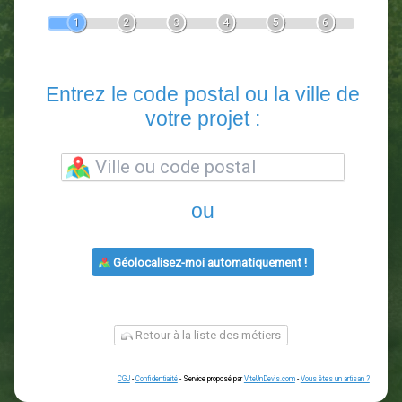
Devis Paysagiste
En 5 minutes, demandez
3 devis comparatifs
paysagistes
dans votre région.
Gratuit, sans pub et sans engagement.
1
2
3
4
5
6
Entrez le code postal ou la vill
votre projet :
ou