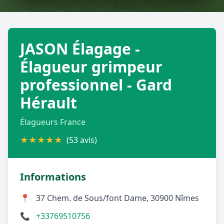
Géolocalisez-moi automatiquement !
JASON Élagage -
Retour à la liste des métiers
Élagueur grimpeur
professionnel - Gard
CGU
-
Confidentialité
- Service proposé par
ViteUnDevis.com
-
Vous êtes
Hérault
Élagueurs France
★
★
★
★
★
(53 avis)
Informations
📍
37 Chem. de Sous/font Dame, 30900 Nîmes
📞
+33769510756