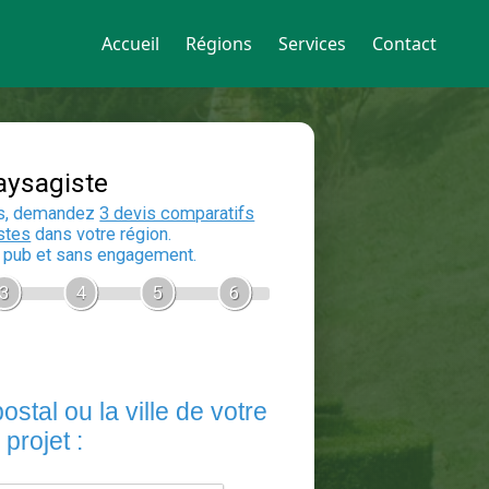
Accueil
Régions
Services
Contact
Devis Paysagiste
En 5 minutes, demandez
3 devis compara
aux
paysagistes
dans votre région.
Gratuit, sans pub et sans engagement.
1
2
3
4
5