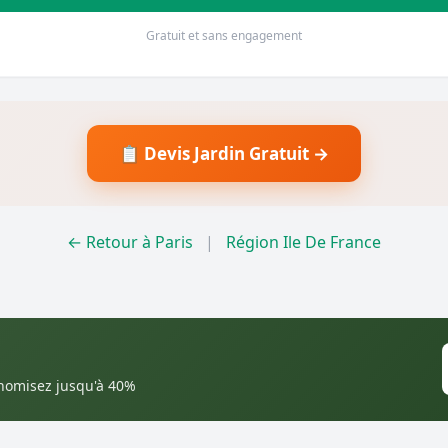
Gratuit et sans engagement
📋 Devis Jardin Gratuit →
← Retour à Paris
|
Région Ile De France
onomisez jusqu'à 40%