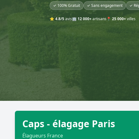
✓ 100% Gratuit
✓ Sans engagement
✓ Ré
⭐
4.8/5
avis
🏢
12 000+
artisans
📍
25 000+
villes
Caps - élagage Paris
Élagueurs France