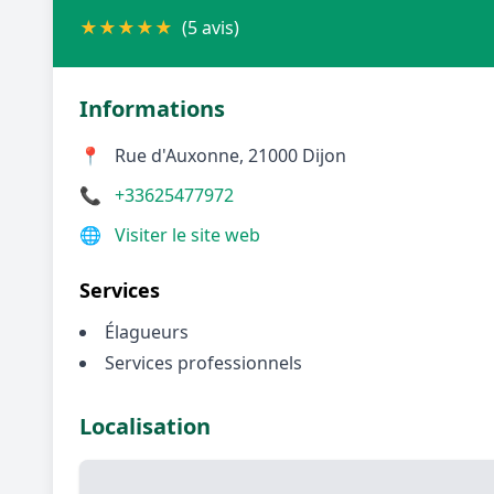
★
★
★
★
★
(5 avis)
Informations
📍
Rue d'Auxonne, 21000 Dijon
📞
+33625477972
🌐
Visiter le site web
Services
Élagueurs
Services professionnels
Localisation