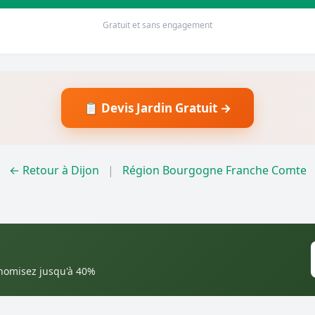
Gratuit et sans engagement
📋 Devis Jardin Gratuit →
← Retour à Dijon
|
Région Bourgogne Franche Comte
onomisez jusqu'à 40%