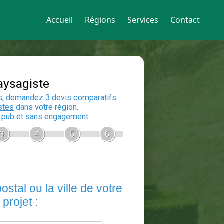
Accueil
Régions
Services
Contact
Devis Paysagiste
En 5 minutes, demandez
3 devis compara
aux
paysagistes
dans votre région.
Gratuit, sans pub et sans engagement.
1
2
3
4
5