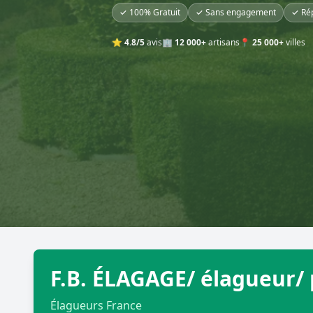
✓ 100% Gratuit
✓ Sans engagement
✓ Ré
⭐
4.8/5
avis
🏢
12 000+
artisans
📍
25 000+
villes
F.B. ÉLAGAGE/ élagueur/ 
Élagueurs France