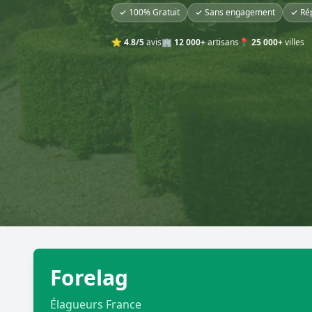
✓ 100% Gratuit
✓ Sans engagement
✓ Ré
⭐
4.8/5
avis
🏢
12 000+
artisans
📍
25 000+
villes
Forelag
Élagueurs France