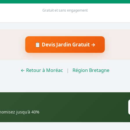
Gratuit et sans engagement
📋 Devis Jardin Gratuit →
← Retour à Moréac
|
Région Bretagne
onomisez jusqu'à 40%