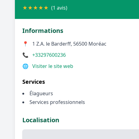
★
★
★
★
★
(1 avis)
Informations
📍
1 Z.A. le Barderff, 56500 Moréac
📞
+33297600236
🌐
Visiter le site web
Services
Élagueurs
Services professionnels
Localisation