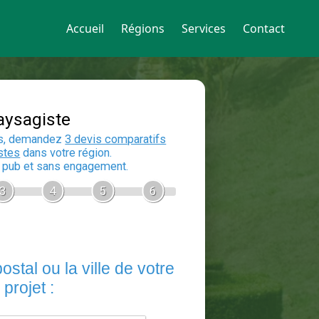
Accueil
Régions
Services
Contact
Devis Paysagiste
En 5 minutes, demandez
3 devis compara
aux
paysagistes
dans votre région.
Gratuit, sans pub et sans engagement.
1
2
3
4
5