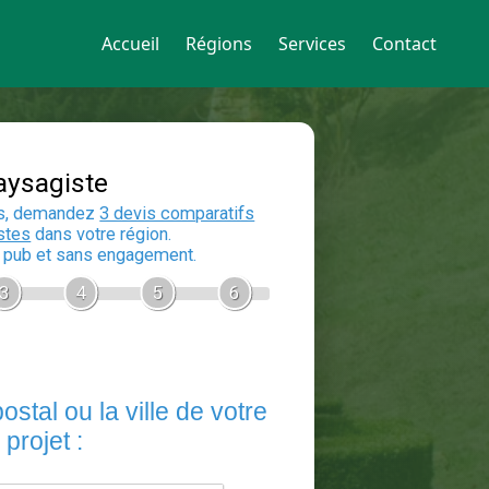
Accueil
Régions
Services
Contact
Devis Paysagiste
En 5 minutes, demandez
3 devis compara
aux
paysagistes
dans votre région.
Gratuit, sans pub et sans engagement.
1
2
3
4
5