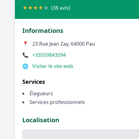
★
★
★
★
☆
(38 avis)
Informations
📍
23 Rue Jean Zay, 64000 Pau
📞
+33559843594
🌐
Visiter le site web
Services
Élagueurs
Services professionnels
Localisation