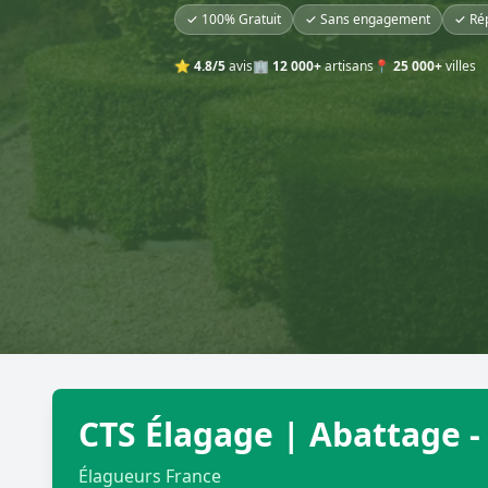
✓ 100% Gratuit
✓ Sans engagement
✓ Ré
⭐
4.8/5
avis
🏢
12 000+
artisans
📍
25 000+
villes
CTS Élagage | Abattage - 
Élagueurs France