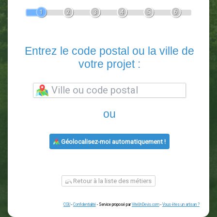
Devis Paysagiste
En 5 minutes, demandez
3 devis comparatifs
paysagistes
dans votre région.
Gratuit, sans pub et sans engagement.
1
2
3
4
5
6
Entrez le code postal ou la vill
votre projet :
ou