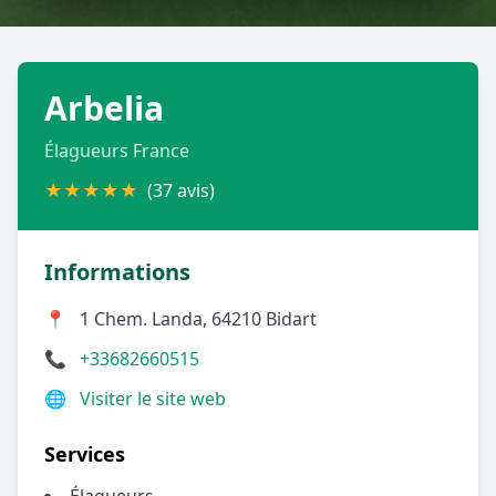
Géolocalisez-moi automatiquement !
Arbelia
Retour à la liste des métiers
Élagueurs France
CGU
-
Confidentialité
- Service proposé par
ViteUnDevis.com
-
Vous êtes
★
★
★
★
★
(37 avis)
Informations
📍
1 Chem. Landa, 64210 Bidart
📞
+33682660515
🌐
Visiter le site web
Services
Élagueurs