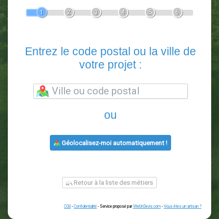
Devis Paysagiste
En 5 minutes, demandez
3 devis comparatifs
paysagistes
dans votre région.
Gratuit, sans pub et sans engagement.
1
2
3
4
5
6
Entrez le code postal ou la vill
votre projet :
ou