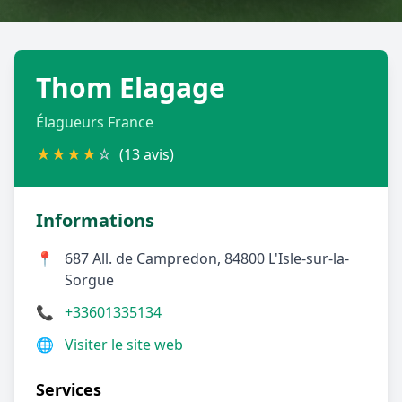
Géolocalisez-moi automatiquement !
Thom Elagage
Retour à la liste des métiers
Élagueurs France
CGU
-
Confidentialité
- Service proposé par
ViteUnDevis.com
-
Vous êtes
★
★
★
★
☆
(13 avis)
Informations
📍
687 All. de Campredon, 84800 L'Isle-sur-la-
Sorgue
📞
+33601335134
🌐
Visiter le site web
Services