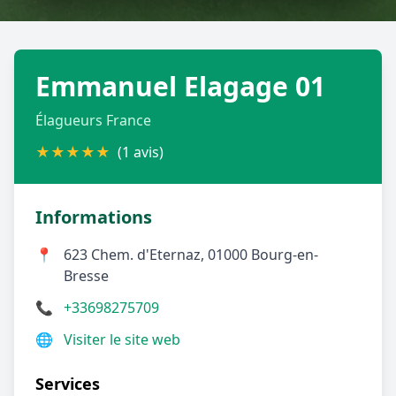
Géolocalisez-moi automatiquement !
Emmanuel Elagage 01
Retour à la liste des métiers
Élagueurs France
CGU
-
Confidentialité
- Service proposé par
ViteUnDevis.com
-
Vous êtes
★
★
★
★
★
(1 avis)
Informations
📍
623 Chem. d'Eternaz, 01000 Bourg-en-
Bresse
📞
+33698275709
🌐
Visiter le site web
Services