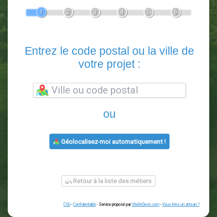
Devis Paysagiste
En 5 minutes, demandez
3 devis comparatifs
paysagistes
dans votre région.
Gratuit, sans pub et sans engagement.
1
2
3
4
5
6
Entrez le code postal ou la vill
votre projet :
ou